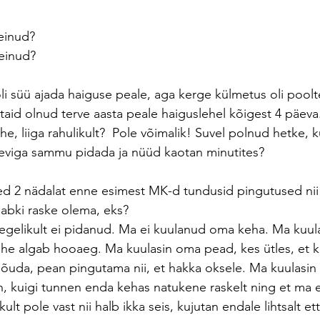
einud? 
teinud?
i süü ajada haiguse peale, aga kerge külmetus oli poolt
taid olnud terve aasta peale haiguslehel kõigest 4 päeva
ähe, liiga rahulikult?  Pole võimalik! Suvel polnud hetke, 
leviga sammu pidada ja nüüd kaotan minutites?
ed 2 nädalat enne esimest MK-d tundusid pingutused nii 
abki raske olema, eks? 
l tegelikult ei pidanud. Ma ei kuulanud oma keha. Ma kuu
ohe algab hooaeg. Ma kuulasin oma pead, kes ütles, et k
jõuda, pean pingutama nii, et hakka oksele. Ma kuulasi
jah, kuigi tunnen enda kehas natukene raskelt ning et ma e
kult pole vast nii halb ikka seis, kujutan endale lihtsalt et