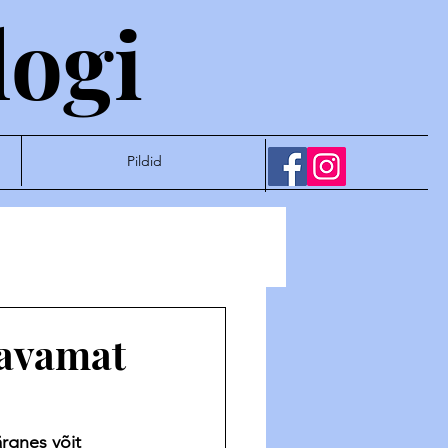
logi
Pildid
gavamat
rgnes võit 