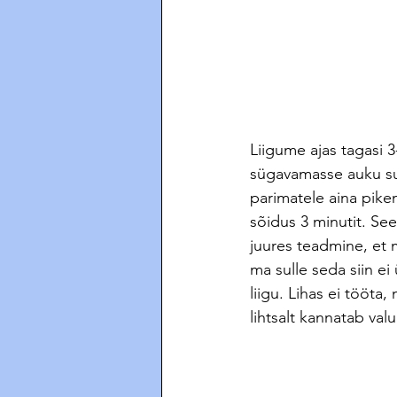
Liigume ajas tagasi 3
sügavamasse auku suru
parimatele aina pike
sõidus 3 minutit. Se
juures teadmine, et m
ma sulle seda siin ei 
liigu. Lihas ei tööta,
lihtsalt kannatab valu 