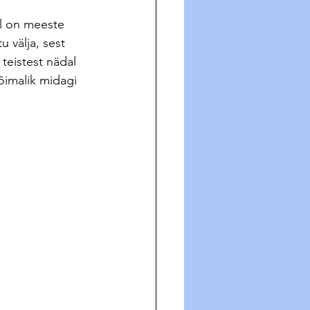
il on meeste 
 välja, sest 
 teistest nädal 
õimalik midagi 