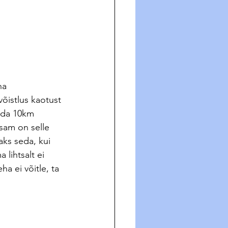
na 
võistlus kaotust 
ada 10km 
sam on selle 
aks seda, kui 
 lihtsalt ei 
ha ei võitle, ta 