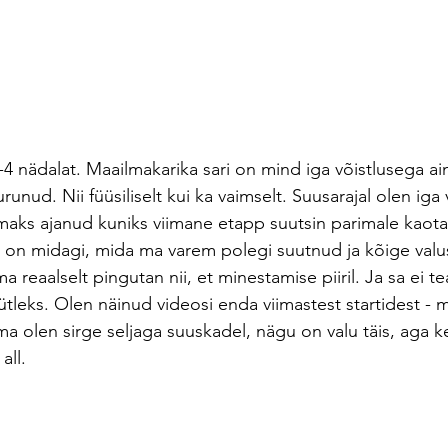
-4 nädalat. Maailmakarika sari on mind iga võistlusega ai
nud. Nii füüsiliselt kui ka vaimselt. Suusarajal olen iga 
maks ajanud kuniks viimane etapp suutsin parimale kaot
e on midagi, mida ma varem polegi suutnud ja kõige valu
a reaalselt pingutan nii, et minestamise piiril. Ja sa ei te
ütleks. Olen näinud videosi enda viimastest startidest - ma
 ma olen sirge seljaga suuskadel, nägu on valu täis, aga ke
all. 