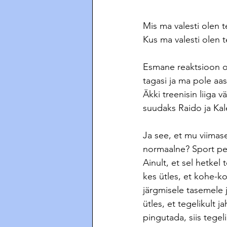
Mis ma valesti olen t
Kus ma valesti olen 
Esmane reaktsioon ol
tagasi ja ma pole aas
Äkki treenisin liiga v
suudaks Raido ja Ka
Ja see, et mu viimas
normaalne? Sport pe
Ainult, et sel hetke
kes ütles, et kohe-k
järgmisele tasemele 
ütles, et tegelikult 
pingutada, siis tegeli