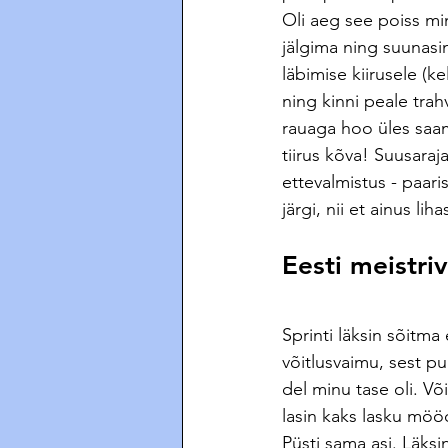
Oli aeg see poiss mi
jälgima ning suunas
läbimise kiirusele (k
ning kinni peale trah
rauaga hoo üles saam
tiirus kõva! Suusaraja
ettevalmistus - paar
järgi, nii et ainus l
Eesti meistri
Sprinti läksin sõitma
võitlusvaimu, sest p
del minu tase oli. Võ
lasin kaks lasku mööd
Püsti sama asi. Läksin