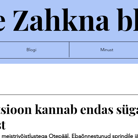
 Zahkna b
Blogi
Minust
sioon kannab endas sü
t
i meistrivõistlustega Otepääl. Ebaõnnestunud sprindile jä