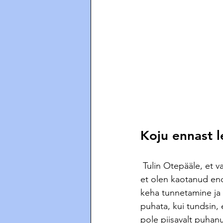
Koju ennast 
 Tulin Otepääle, et vaikselt leida ennast uuesti üles. Elukaaslane Meril tegi tabava märkuse, 
et olen kaotanud en
keha tunnetamine ja 
puhata, kui tundsin, 
pole piisavalt puhanu