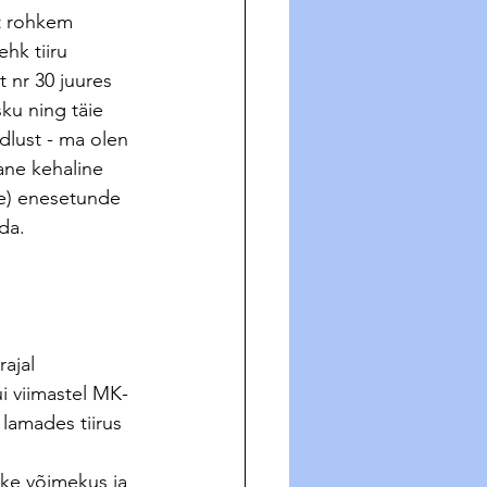
t rohkem 
ehk tiiru 
t nr 30 juures 
sku ning täie 
dlust - ma olen 
lane kehaline 
ne) enesetunde 
da.
ajal 
i viimastel MK-
 lamades tiirus 
etke võimekus ja 