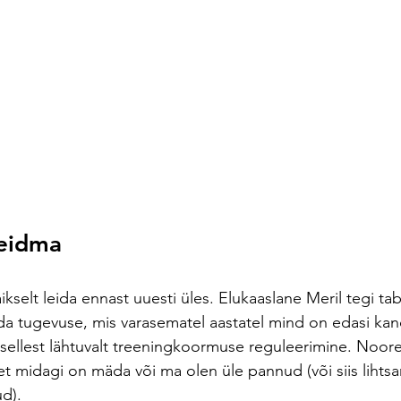
leidma
da tugevuse, mis varasematel aastatel mind on edasi ka
sellest lähtuvalt treeningkoormuse reguleerimine. Noore
et midagi on mäda või ma olen üle pannud (või siis lihtsa
d). 