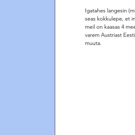
Igatahes langesin (mi
seas kokkulepe, et i
meil on kaasas 4 meest
varem Austriast Eesti
muuta.