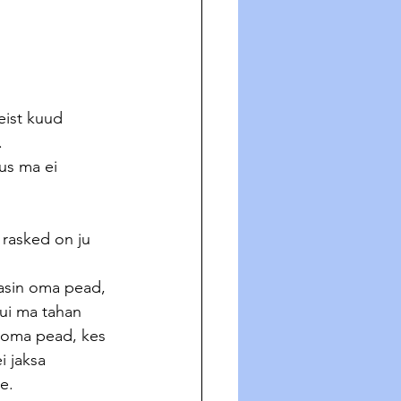
eist kuud 
. 
kus ma ei 
rasked on ju 
lasin oma pead, 
ui ma tahan 
n oma pead, kes 
i jaksa 
te.