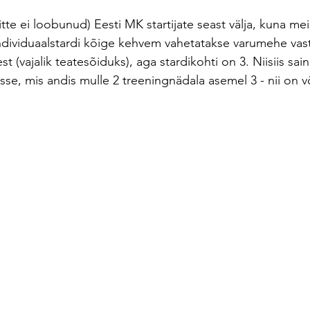
tte ei loobunud) Eesti MK startijate seast välja, kuna me
ndividuaalstardi kõige kehvem vahetatakse varumehe vastu
 (vajalik teatesõiduks), aga stardikohti on 3. Niisiis sain
sse, mis andis mulle 2 treeningnädala asemel 3 - nii on v