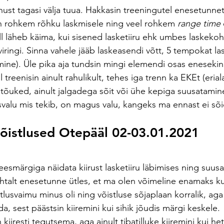
nust tagasi välja tuua. Hakkasin treeningutel enesetunne
in rohkem rõhku laskmisele ning veel rohkem
 range time
 
ell läheb käima, kui sisened lasketiiru ehk umbes laskekoh
viringi. Sinna vahele jääb laskeasendi võtt, 5 tempokat la
ine). Üle pika aja tundsin mingi elemendi osas enesekin
l treenisin ainult rahulikult, tehes iga trenn ka EKEt (eria
istõuked, ainult jalgadega sõit või ühe kepiga suusatami
ihasvalu mis tekib, on magus valu, kangeks ma ennast ei sõi
võistlused Otepääl 02-03.01.2021
 eesmärgiga näidata kiirust lasketiiru läbimises ning suusar
uhtalt enesetunne ütles, et ma olen võimeline enamaks ku
itlusvaimu minus oli ning võistluse sõjaplaan korralik, aga
a, sest päästsin kiiremini kui sihik jõudis märgi keskele.
 kiiresti tegutsema, aga ainult tibatilluke kiiremini kui h