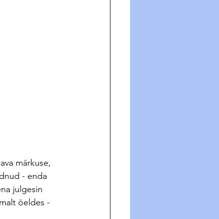
ndnud - enda 
na julgesin 
malt öeldes - 