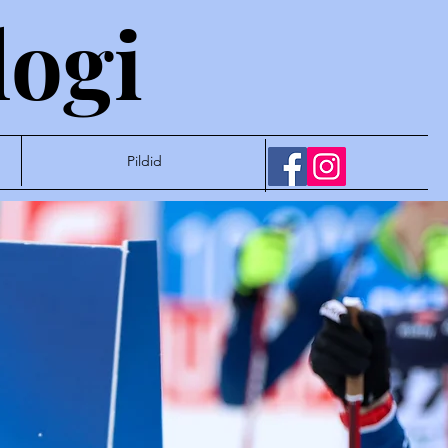
logi
Pildid