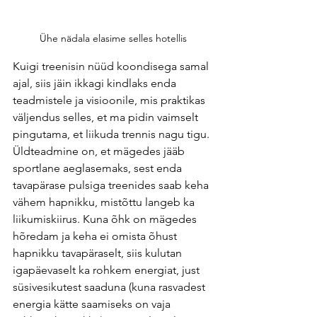
Ühe nädala elasime selles hotellis
Kuigi treenisin nüüd koondisega samal 
ajal, siis jäin ikkagi kindlaks enda 
teadmistele ja visioonile, mis praktikas 
väljendus selles, et ma pidin vaimselt 
pingutama, et liikuda trennis nagu tigu. 
Üldteadmine on, et mägedes jääb 
sportlane aeglasemaks, sest enda 
tavapärase pulsiga treenides saab keha 
vähem hapnikku, mistõttu langeb ka 
liikumiskiirus. Kuna õhk on mägedes 
hõredam ja keha ei omista õhust 
hapnikku tavapäraselt, siis kulutan 
igapäevaselt ka rohkem energiat, just 
süsivesikutest saaduna (kuna rasvadest 
energia kätte saamiseks on vaja 