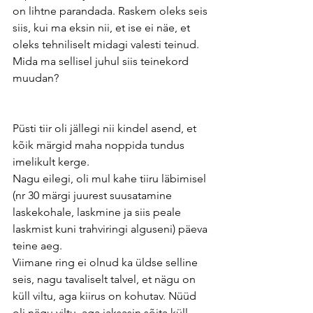
on lihtne parandada. Raskem oleks seis 
siis, kui ma eksin nii, et ise ei näe, et 
oleks tehniliselt midagi valesti teinud. 
Mida ma sellisel juhul siis teinekord 
muudan?
Püsti tiir oli jällegi nii kindel asend, et 
kõik märgid maha noppida tundus 
imelikult kerge. 
Nagu eilegi, oli mul kahe tiiru läbimisel 
(nr 30 märgi juurest suusatamine 
laskekohale, laskmine ja siis peale 
laskmist kuni trahviringi alguseni) päeva 
teine aeg.
Viimane ring ei olnud ka üldse selline 
seis, nagu tavaliselt talvel, et nägu on 
küll viltu, aga kiirus on kohutav. Nüüd 
oli nägu viltu, aga jaksasin sõita küll. 