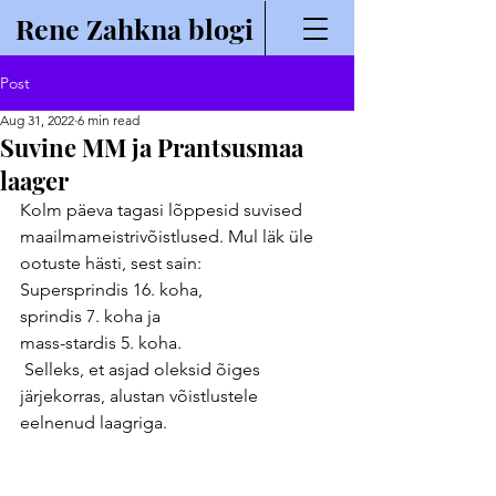
Rene Zahkna blogi
Post
Aug 31, 2022
6 min read
Suvine MM ja Prantsusmaa
laager
Kolm päeva tagasi lõppesid suvised 
maailmameistrivõistlused. Mul läk üle 
ootuste hästi, sest sain:
Supersprindis 16. koha,
sprindis 7. koha ja
mass-stardis 5. koha. 
 Selleks, et asjad oleksid õiges 
järjekorras, alustan võistlustele 
eelnenud laagriga.