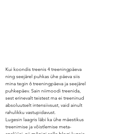
Kui koondis treenis 4 treeningpäeva 
ning seejärel puhkas ühe päeva siis 
mina tegin 6 treeningpäeva ja seejärel 
puhkepäev. Sain niimoodi treenida, 
sest erinevalt teistest ma ei treeninud 
absoluutselt intensiivsust, vaid ainult 
rahulikku vastupidavust.
Lugesin laagris läbi ka ühe mäestikus 
treenimise ja võistlemise meta-
analüüsi, nii mõnigi selle blogi lugeja, 