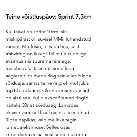
Teine võistluspäev: Sprint 7,5km
Kui talvel on sprint 10km, siis 
miskipärast oli suvisel MMil lühendatud 
variant. Mõtlesin, et väga hea, sest 
trahviring on ikkagi 150m tiirus on iga 
eksimus siis suurema hinnaga. 
Igatahes alustasin ma sõitu liiga 
aeglaselt. Esimene ring sain alles 50nda 
sõiduaja, samas teine ring oli mul juba 
top10 sõiduaeg. Ökonoomsem variant 
on alati see, kui oleks mõlemad ringid 
näiteks 30nes sõiduaeg. Lamades 
eksisin viimasel lasul nii, et asi ei olnud 
üldse napikas, vaid ma ikka tegin 
rämeda eksimuse. Selles osas 
kripeldama ei jää, sest seda olukorda 