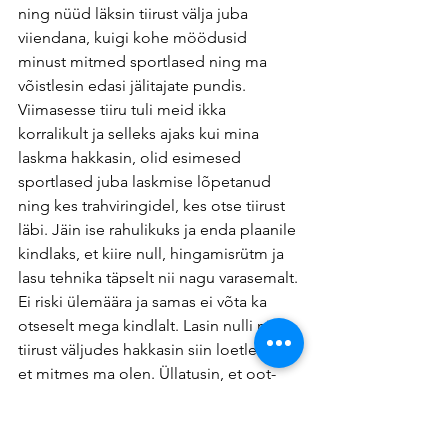
ning nüüd läksin tiirust välja juba 
viiendana, kuigi kohe möödusid 
minust mitmed sportlased ning ma 
võistlesin edasi jälitajate pundis. 
Viimasesse tiiru tuli meid ikka 
korralikult ja selleks ajaks kui mina 
laskma hakkasin, olid esimesed 
sportlased juba laskmise lõpetanud 
ning kes trahviringidel, kes otse tiirust 
läbi. Jäin ise rahulikuks ja enda plaanile 
kindlaks, et kiire null, hingamisrütm ja 
lasu tehnika täpselt nii nagu varasemalt. 
Ei riski ülemäära ja samas ei võta ka 
otseselt mega kindlalt. Lasin nulli ning 
tiirust väljudes hakkasin siin loetlema, 
et mitmes ma olen. Üllatusin, et oot-
oot, ma olen viies. 