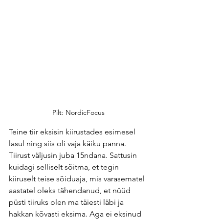
Pilt: NordicFocus
Teine tiir eksisin kiirustades esimesel 
lasul ning siis oli vaja käiku panna. 
Tiirust väljusin juba 15ndana. Sattusin 
kuidagi selliselt sõitma, et tegin 
kiiruselt teise sõiduaja, mis varasematel 
aastatel oleks tähendanud, et nüüd 
püsti tiiruks olen ma täiesti läbi ja 
hakkan kõvasti eksima. Aga ei eksinud 