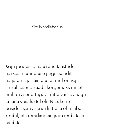
Pilt: NordicFocus
Koju jõudes ja natukene taastudes 
hakkasin tunnetuse järgi asendit 
harjutama ja sain aru, et mul on vaja 
lihtsalt asend saada kõrgemaks nii, et 
mul on asend tugev, mitte värisev nagu 
ta täna võistlustel oli. Natukene 
pusides sain asendi kätte ja olin juba 
kindel, et sprindis saan juba enda taset 
näidata.