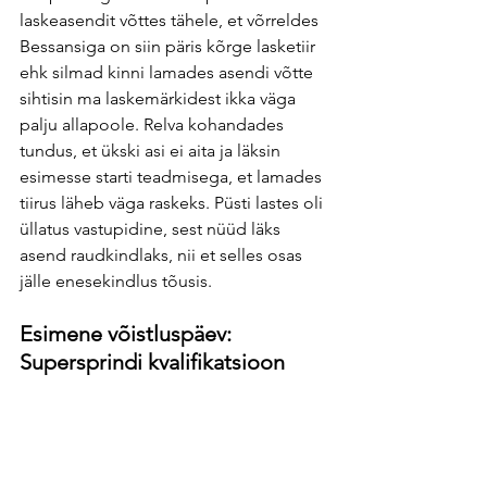
laskeasendit võttes tähele, et võrreldes 
Bessansiga on siin päris kõrge lasketiir 
ehk silmad kinni lamades asendi võtte 
sihtisin ma laskemärkidest ikka väga 
palju allapoole. Relva kohandades 
tundus, et ükski asi ei aita ja läksin 
esimesse starti teadmisega, et lamades 
tiirus läheb väga raskeks. Püsti lastes oli 
üllatus vastupidine, sest nüüd läks 
asend raudkindlaks, nii et selles osas 
jälle enesekindlus tõusis. 
Esimene võistluspäev: 
Supersprindi kvalifikatsioon