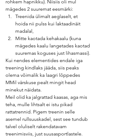
rohkem hapnikku). Niisiis oli mul  
mägedes 2 suuremat eesmärki:
Treenida ülimalt aeglaselt, et 
hoida nii pulss kui laktaadinäit 
madalal,
Mitte kaotada kehakaalu (kuna 
mägedes kaalu langetades kaotad 
suuremas koguses just lihasmassi).
Kui nendes elementides endale iga 
treening kindlaks jääda, siis peaks 
olema võimalik ka laagri lõppedes 
MMil värskuse pealt mingit head 
minekut näidata.
Meil olid ka jalgrattad kaasas, aga mis 
teha, mulle lihtsalt ei istu pikad 
rattatrennid. Pigem treenin selle 
asemel rullsuuskadel, sest see tundub 
talvel oluliselt rakendatavam 
treenimisviis, just suusasportlastele. 