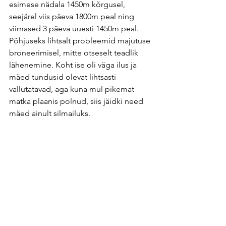
esimese nädala 1450m kõrgusel, 
seejärel viis päeva 1800m peal ning 
viimased 3 päeva uuesti 1450m peal. 
Põhjuseks lihtsalt probleemid majutuse 
broneerimisel, mitte otseselt teadlik 
lähenemine. Koht ise oli väga ilus ja 
mäed tundusid olevat lihtsasti 
vallutatavad, aga kuna mul pikemat 
matka plaanis polnud, siis jäidki need 
mäed ainult silmailuks.