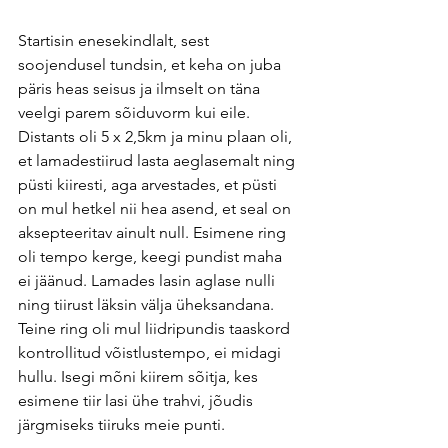
Startisin enesekindlalt, sest 
soojendusel tundsin, et keha on juba 
päris heas seisus ja ilmselt on täna 
veelgi parem sõiduvorm kui eile. 
Distants oli 5 x 2,5km ja minu plaan oli, 
et lamadestiirud lasta aeglasemalt ning 
püsti kiiresti, aga arvestades, et püsti 
on mul hetkel nii hea asend, et seal on 
aksepteeritav ainult null. Esimene ring 
oli tempo kerge, keegi pundist maha 
ei jäänud. Lamades lasin aglase nulli 
ning tiirust läksin välja üheksandana. 
Teine ring oli mul liidripundis taaskord 
kontrollitud võistlustempo, ei midagi 
hullu. Isegi mõni kiirem sõitja, kes 
esimene tiir lasi ühe trahvi, jõudis 
järgmiseks tiiruks meie punti. 