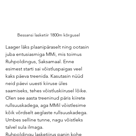
Bessansi lasketiir 1800m kõrgusel
Laager läks plaanipäraselt ning ootasin 
juba entusiasmiga MMi, mis toimus 
Ruhpoldingus, Saksamaal. Enne 
esimest starti sai võistluspaigas veel 
kaks päeva treenida. Kasutasin nüüd 
neid päevi uuesti kiiruse üles 
saamiseks, tehes võistluskiirusel lõike. 
Olen see aasta treeninud päris kiirete 
rullsuuskadega, aga MMil võistlesime 
kõik võrdselt aeglaste rullsuuskadega. 
Umbes selline tunne, nagu võistleks 
talvel sula ilmaga. 
Ruhpoldingu lasketiirus panin kohe 