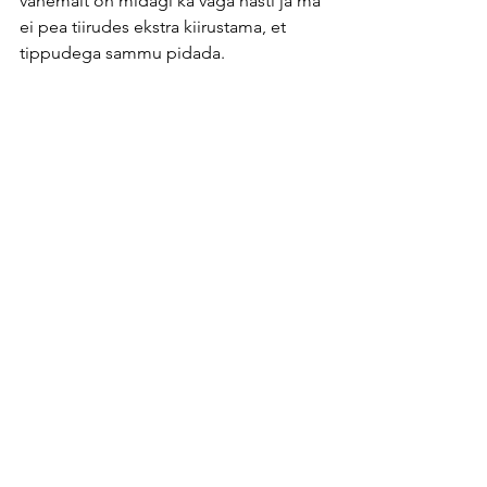
vähemalt on midagi ka väga hästi ja ma 
ei pea tiirudes ekstra kiirustama, et 
tippudega sammu pidada.