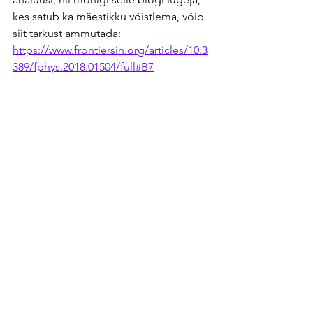
kes satub ka mäestikku võistlema, võib 
siit tarkust ammutada:
https://www.frontiersin.org/articles/10.3
389/fphys.2018.01504/full#B7