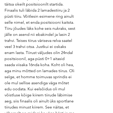
täitsa okeilt positsioonilt startida. 
Finaalis tuli läbida 2 lamadestiiru ja 2 
püsti tiiru. Võitlesin esimene ring ainult 
selle nimel, et enda positsiooni kaitsta. 
Tiiru jõudes läks kohe seis nukraks, sest 
jälle on asend nii ebakindel ja lasin 2 
trahvi. Teises tiirus väriseva relva saatel 
veel 3 trahvi otsa. Justkui ei oskaks 
enam lasta. Tiirust väljudes olin 24ndal 
positsioonil, aga püsti 0+1 aitasid 
saada viisaka 16nda koha. Koht oli hea, 
aga minu mõtted on lamades tiirus. Oli 
selge, et homme toimuvas sprindis ei 
ole mul sellise asendiga väga mõtet 
edu oodata. Kui eelsõidus oli mul 
võistluse kõige kiirem tiirude läbimise 
aeg, siis finaalis oli ainult üks sportlane 
tiirudes minust kiirem. See näitas, et 