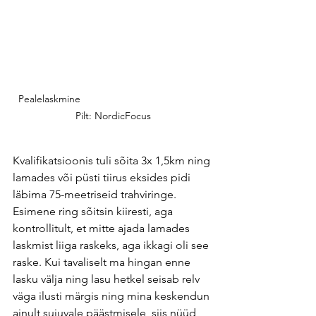
Pealelaskmine                                             
Pilt: NordicFocus
Kvalifikatsioonis tuli sõita 3x 1,5km ning 
lamades või püsti tiirus eksides pidi 
läbima 75-meetriseid trahviringe. 
Esimene ring sõitsin kiiresti, aga 
kontrollitult, et mitte ajada lamades 
laskmist liiga raskeks, aga ikkagi oli see 
raske. Kui tavaliselt ma hingan enne 
lasku välja ning lasu hetkel seisab relv 
väga ilusti märgis ning mina keskendun 
ainult sujuvale päästmisele, siis nüüd 