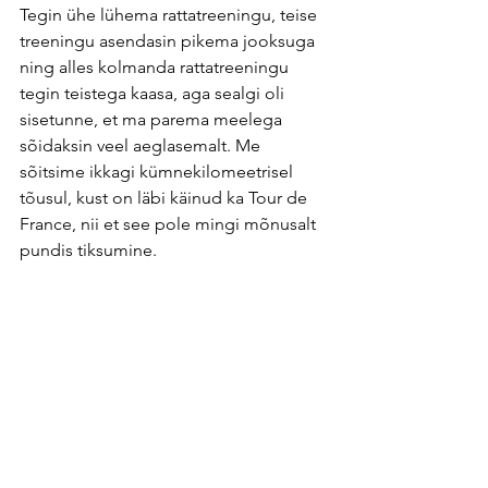
Tegin ühe lühema rattatreeningu, teise 
treeningu asendasin pikema jooksuga 
ning alles kolmanda rattatreeningu 
tegin teistega kaasa, aga sealgi oli 
sisetunne, et ma parema meelega 
sõidaksin veel aeglasemalt. Me 
sõitsime ikkagi kümnekilomeetrisel 
tõusul, kust on läbi käinud ka Tour de 
France, nii et see pole mingi mõnusalt 
pundis tiksumine. 